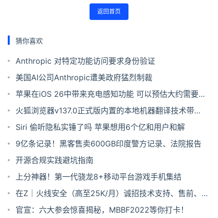
返回首页
猜你喜欢
Anthropic 对特定功能访问要求身份验证
美国AI公司Anthropic遭美政府猛烈制裁
苹果在iOS 26中带来充电感知功能 可以预估大约需要多
久可将电池充满
火狐浏览器v137.0正式版内置的本地机器翻译技术带来
简体中文的支持
Siri 偷听隐私实锤了吗 苹果想用6个亿和用户和解
9亿条记录！黑客售卖600GB印度警方记录、法院报告
开源合规实践避坑指南
上分神器！第一代骁龙8+移动平台游戏手机集结
在Z｜火线安全（高至25K/月）诚招技术支持、售前、安
全运营等工程师及大客户经理
官宣：六大参会惊喜揭秘，MBBF2022等你打卡！