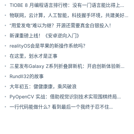
TIOBE 8 月编程语言排行榜：没有一门语言能比得上
Python！
​物联网，云计算，人工智能，科技握手环境，共建美好家
园
“用爱发电”难以为继？开源还需要真金白银投入！
新课重磅上线！《安卓逆向入门》
realityOS会是苹果的新操作系统吗？
在这里，划水才是正事
三星发布Galaxy Z系列折叠屏新机：开启创新体验新
篇章
Rundll32的故事
大年初五：健健康康，乘风破浪
PyOpenCV 实战：借助视觉识别技术实现围棋终局的
胜负判定
一行代码能做什么? 看到最后一个我终于忍不住...