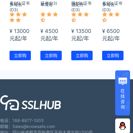
名SSL证书
证书(D3)
符SSL证书
名SSL证书
多域名
单域名
通配符
多域名
(D3)
(D3)
(D3)
¥ 13000
¥ 4500
¥ 13500
¥ 6500
元起/年
元起/年
元起/年
元起/年
立即购
立即购
立即购
立即购
买
买
买
买
在
线
咨
询
电话：188-8877-1003
邮箱：Sales@knowsafe.com
地址：四川省成都市高新南区天府大道北段1700号