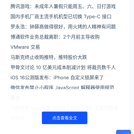
腾讯游戏：未成年人暑假只能周五、六、日打游戏
国内手机厂商主流手机机型已切换 Type-C 接口
罗永浩：钟薛高做得很好，用火烤的人精神有问题
博通软件业务总裁离职：2个月前主导收购
VMware 交易
马斯克终止收购推特，推特股价大跌
甲骨文讨论 10 亿美元成本削减计划 将裁员数千人
iOS 16公测版发布：iPhone 自定义锁屏来了
微信发布禁止小程序 JavaScript 解释器使用规范
要求
飞控软件 bug 导致 NASA CAPSTONE 卫星短暂失
去联络
点击查看全文