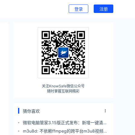
登录
注册
关注KnowSafe微信公众号
随时掌握互联网精彩
猜你喜欢
微软电脑管家3.15版正式发布：新增一键清理
网络痕迹 防止隐私泄露
m3u8d: 不依赖ffmpeg的跨平台m3u8视频下