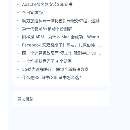
载与格式转换工具
Apache服务器安装SSL证书
今日宜炫“父”
助力加速多云一体化创新云服务进程，这对
CP 很好嗑
第一代骁龙8+移动平台图解
同样是 ARM，为什么 Mac 会成功，Windows
却输得一败涂地？
Facebook 又双叒崩了！网友：扎克伯格一周
只上三天班？
因一个计算机故障而“停工”！观测宇宙 30 多
年的哈勃太空望远镜还能坚持多久？
一个堆排我竟弄了 4 个动画
5G助力远程医疗，解锁全新解决方案
什么是SSL证书 SSL证书怎么选？
赞助链接