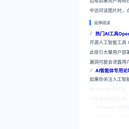
后续如果用户将修改
中访问该图片时，点
延伸阅读
热门AI工具Ope
开源人工智能工具 Ope
此吸引大量用户部
漏洞可能会泄露用
AI智能体专用论
邮件地址
如果你关注人工智能并且
Moltbook 的
不能发帖和回复等。
X/Twitter
社交网站 X/Twitt
内容和激励型造假发