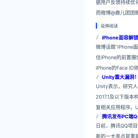
据用户反馈持续优
而微博@鹿儿团团
延伸阅读
iPhone面容
微博话题“iPho
住iPhone的前
iPhone的Face
Unity重大漏
Unity表示，研究
2017.1及以下版
复相关应用程序。Un
腾讯发布PC端
日前，腾讯QQ项目组推
新的一大亮点是重