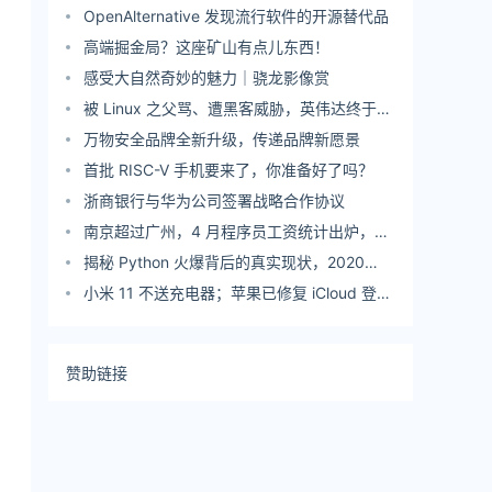
小心账户一夜归零
OpenAlternative 发现流行软件的开源替代品
高端掘金局？这座矿山有点儿东西！
感受大自然奇妙的魅力｜骁龙影像赏
被 Linux 之父骂、遭黑客威胁，英伟达终于
“想开”了：正式开源 Linux GPU 内核模块！
万物安全品牌全新升级，传递品牌新愿景
首批 RISC-V 手机要来了，你准备好了吗？
浙商银行与华为公司签署战略合作协议
南京超过广州，4 月程序员工资统计出炉，平
均14596元
揭秘 Python 火爆背后的真实现状，2020
Python 开发者调查
小米 11 不送充电器；苹果已修复 iCloud 登录
激活问题；Ruby 3.0.0 发布|极客头条
赞助链接