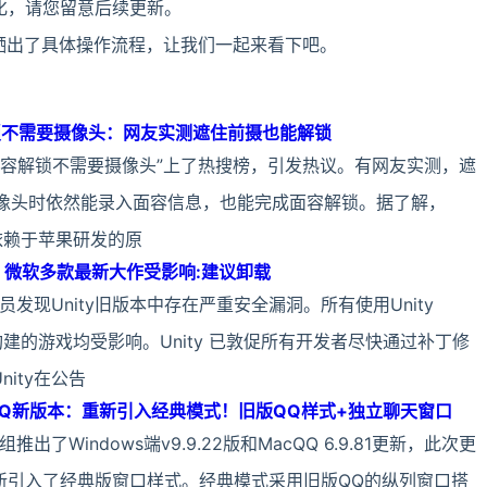
化，请您留意后续更新。
晒出了具体操作流程，让我们一起来看下吧。
解锁不需要摄像头：网友实测遮住前摄也能解锁
ne面容解锁不需要摄像头”上了热搜榜，引发热议。有网友实测，遮
置摄像头时依然能录入面容信息，也能完成面容解锁。据了解，
 ID依赖于苹果研发的原
洞！微软多款最新大作受影响:建议卸载
人员发现Unity旧版本中存在严重安全漏洞。所有使用Unity
本构建的游戏均受影响。Unity 已敦促所有开发者尽快通过补丁修
ity在公告
QQ新版本：重新引入经典模式！旧版QQ样式+独立聊天窗口
出了Windows端v9.9.22版和MacQQ 6.9.81更新，此次更
新引入了经典版窗口样式。经典模式采用旧版QQ的纵列窗口搭