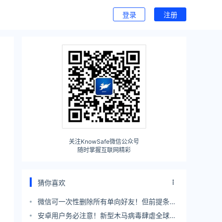
登录
注册
关注KnowSafe微信公众号
随时掌握互联网精彩
猜你喜欢
微信可一次性删除所有单向好友！但前提条件
苛刻
安卓用户务必注意！新型木马病毒肆虐全球：