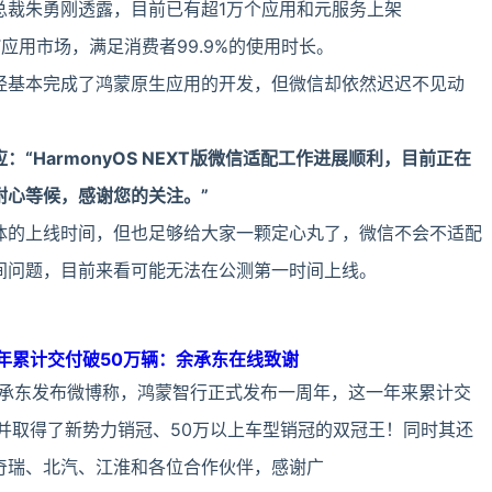
总裁朱勇刚透露，目前已有超1万个应用和元服务上架
NEXT应用市场，满足消费者99.9%的使用时长。
经基本完成了鸿蒙原生应用的开发，但微信却依然迟迟不见动
：“HarmonyOS NEXT版微信适配工作进展顺利，目前正在
耐心等候，感谢您的关注。”
体的上线时间，但也足够给大家一颗定心丸了，微信不会不适配
间问题，目前来看可能无法在公测第一时间上线。
年累计交付破50万辆：余承东在线致谢
余承东发布微博称，鸿蒙智行正式发布一周年，这一年来累计交
，并取得了新势力销冠、50万以上车型销冠的双冠王！同时其还
奇瑞、北汽、江淮和各位合作伙伴，感谢广